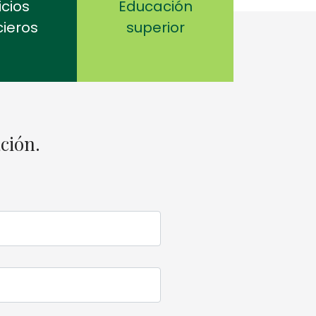
icios
Educación
cieros
superior
ción.