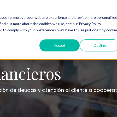
PORTAL 
used to improve your website experience and provide more personalize
La empresa
Servicios
Mercados
find out more about the cookies we use, see our Privacy Policy.
r to comply with your preferences, we'll have to use just one tiny cookie
Accept
Decline
nancieros
ión de deudas y atención al cliente a cooperat