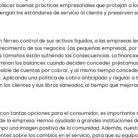
lecer buenas prácticas empresariales que protejan a l
engan los estándares de servicio al cliente y preserven 
reo control de sus activos líquidos, a las empresas les 
crecimiento de sus negocios. Las pequeñas empresas, por 
os tamaños están sufriendo las consecuencias. La financ
aminan los balances cuando deciden conceder préstamos o
ible de cuentas por cobrar, y al mismo tiempo conceder 
. Aplicando una política de cobro anticipado y regular a t
os clientes y sus libros saneados, al tiempo que mejoran 
n tantas opciones para el consumidor, es importante ma
os de la empresa. Hemos ayudado a grandes instituciones 
po una imagen positiva de la comunidad. Además, nuestr
ntes sobre los cambios en el servicio, para que su equi