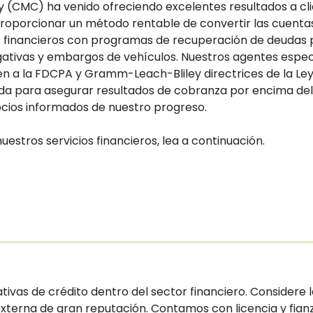
MC) ha venido ofreciendo excelentes resultados a clien
roporcionar un método rentable de convertir las cuentas 
s financieros con programas de recuperación de deudas 
ativas y embargos de vehículos. Nuestros agentes específ
ren a la FDCPA y Gramm-Leach-Bliley directrices de la L
cada para asegurar resultados de cobranza por encima de
cios informados de nuestro progreso.
estros servicios financieros, lea a continuación.
vas de crédito dentro del sector financiero. Considere la
erna de gran reputación. Contamos con licencia y fianza,